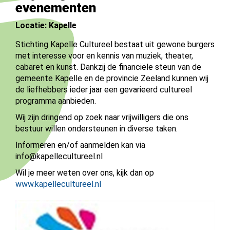
evenementen
Locatie: Kapelle
Stichting Kapelle Cultureel bestaat uit gewone burgers
met interesse voor en kennis van muziek, theater,
cabaret en kunst. Dankzij de financiële steun van de
gemeente Kapelle en de provincie Zeeland kunnen wij
de liefhebbers ieder jaar een gevarieerd cultureel
programma aanbieden.
Wij zijn dringend op zoek naar vrijwilligers die ons
bestuur willen ondersteunen in diverse taken.
Informeren en/of aanmelden kan via
info@kapellecultureel.nl
Wil je meer weten over ons, kijk dan op
www.kapellecultureel.nl