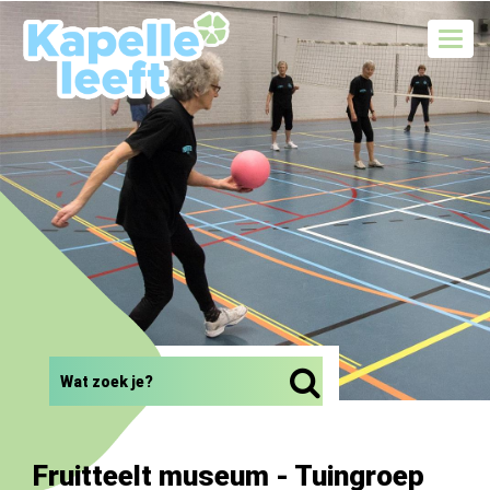
Toggl
navig
Fruitteelt museum - Tuingroep