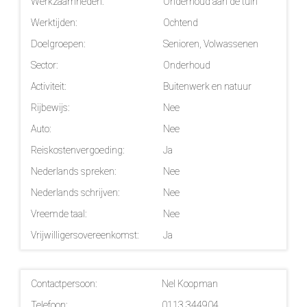
Werkzaamheden:
Onderhoud aan de tuin
Werktijden:
Ochtend
Doelgroepen:
Senioren, Volwassenen
Sector:
Onderhoud
Activiteit:
Buitenwerk en natuur
Rijbewijs:
Nee
Auto:
Nee
Reiskostenvergoeding:
Ja
Nederlands spreken:
Nee
Nederlands schrijven:
Nee
Vreemde taal:
Nee
Vrijwilligersovereenkomst:
Ja
Contactpersoon:
Nel Koopman
Telefoon:
0113 344904