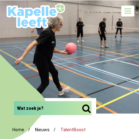
Toggl
navig
Home
Nieuws
TalentBoost