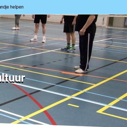
ndje helpen
ltuur