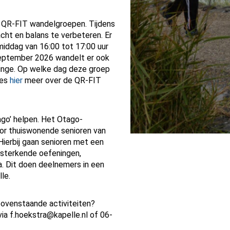
 de QR-FIT wandelgroepen. Tijdens
ht en balans te verbeteren. Er
iddag van 16:00 tot 17:00 uur
september 2026 wandelt er ook
dinge. Op welke dag deze groep
ees
hier
meer over de QR-FIT
ago’ helpen. Het Otago-
or thuiswonende senioren van
Hierbij gaan senioren met een
rsterkende oefeningen,
 Dit doen deelnemers in een
le.
bovenstaande activiteiten?
a f.hoekstra@kapelle.nl of 06-