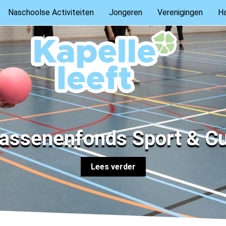
Naschoolse Activiteiten
Jongeren
Verenigingen
Ha
assenenfonds Sport & Cu
Lees verder